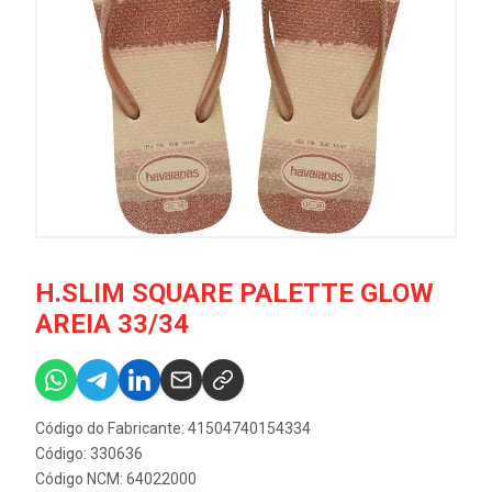
H.SLIM SQUARE PALETTE GLOW
AREIA 33/34
Código do Fabricante: 41504740154334
Código: 330636
Código NCM: 64022000