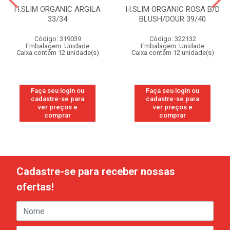
H.SLIM ORGANIC ARGILA
H.SLIM ORGANIC ROSA B/D
33/34
BLUSH/DOUR 39/40
Código: 319039
Código: 322132
Embalagem: Unidade
Embalagem: Unidade
Caixa contém 12 unidade(s)
Caixa contém 12 unidade(s)
Faça seu login ou
Faça seu login ou
cadastre-se para
cadastre-se para
ver preços e
ver preços e
comprar
comprar
Cadastre-se para receber nossas
ofertas!