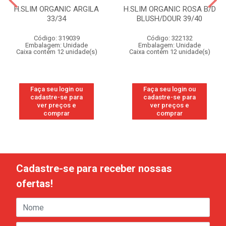
H.SLIM ORGANIC ARGILA
H.SLIM ORGANIC ROSA B/D
33/34
BLUSH/DOUR 39/40
Código: 319039
Código: 322132
Embalagem: Unidade
Embalagem: Unidade
Caixa contém 12 unidade(s)
Caixa contém 12 unidade(s)
Faça seu login ou
Faça seu login ou
cadastre-se para
cadastre-se para
ver preços e
ver preços e
comprar
comprar
Cadastre-se para receber nossas
ofertas!