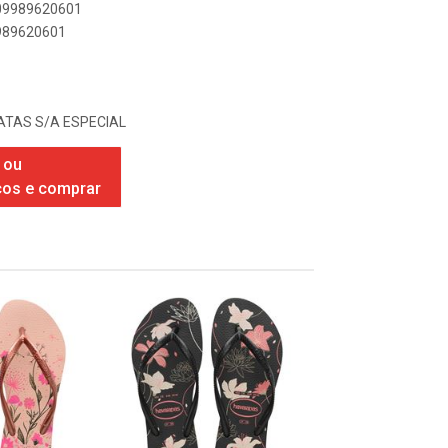
909989620601
9989620601
TAS S/A ESPECIAL
 ou
ços e comprar