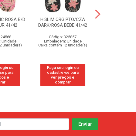
IC ROSA B/D
H.SLIM ORG PTO/CZA
H.SLIM ORG P
R 41/42
DARK/ROSA BEBE 41/42
DARK/ROSA BEB
324568
Código: 325857
Código: 32
 Unidade
Embalagem: Unidade
Embalagem: U
2 unidade(s)
Caixa contém 12 unidade(s)
Caixa contém 12 u
login ou
Faça seu login ou
Faça seu log
se para
cadastre-se para
cadastre-se
ços e
ver preços e
ver preços
rar
comprar
compra