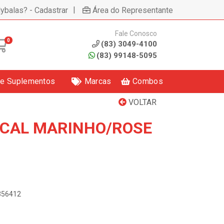
|
lybalas? - Cadastrar
Área do Representante
Fale Conosco
0
(83) 3049-4100
(83) 99148-5095
 e Suplementos
Marcas
Combos
VOLTAR
ICAL MARINHO/ROSE
2356412