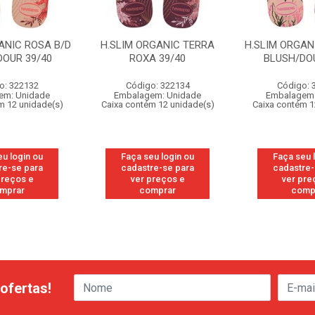
ANIC ROSA B/D
H.SLIM ORGANIC TERRA
H.SLIM ORGAN
DOUR 39/40
ROXA 39/40
BLUSH/DOU
o: 322132
Código: 322134
Código: 
em: Unidade
Embalagem: Unidade
Embalagem:
m 12 unidade(s)
Caixa contém 12 unidade(s)
Caixa contém 1
eu login ou
Faça seu login ou
Faça seu 
re-se para
cadastre-se para
cadastre-
preços e
ver preços e
ver pre
mprar
comprar
comp
ofertas!