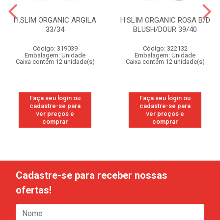
H.SLIM ORGANIC ARGILA
H.SLIM ORGANIC ROSA B/D
33/34
BLUSH/DOUR 39/40
Código: 319039
Código: 322132
Embalagem: Unidade
Embalagem: Unidade
Caixa contém 12 unidade(s)
Caixa contém 12 unidade(s)
Faça seu login ou
Faça seu login ou
cadastre-se para
cadastre-se para
ver preços e
ver preços e
comprar
comprar
Cadastre-se para receber nossas
ofertas!