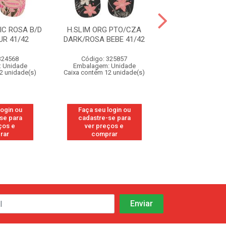
IC ROSA B/D
H.SLIM ORG PTO/CZA
H.SLIM ORG P
R 41/42
DARK/ROSA BEBE 41/42
DARK/ROSA BEB
324568
Código: 325857
Código: 32
 Unidade
Embalagem: Unidade
Embalagem: U
2 unidade(s)
Caixa contém 12 unidade(s)
Caixa contém 12 u
login ou
Faça seu login ou
Faça seu log
se para
cadastre-se para
cadastre-se
ços e
ver preços e
ver preços
rar
comprar
compra