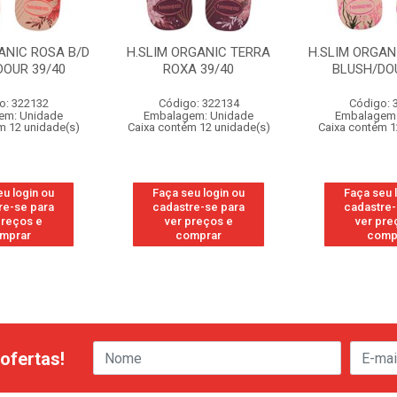
ANIC ROSA B/D
H.SLIM ORGANIC TERRA
H.SLIM ORGAN
DOUR 39/40
ROXA 39/40
BLUSH/DOU
o: 322132
Código: 322134
Código: 
em: Unidade
Embalagem: Unidade
Embalagem:
m 12 unidade(s)
Caixa contém 12 unidade(s)
Caixa contém 1
eu login ou
Faça seu login ou
Faça seu 
re-se para
cadastre-se para
cadastre-
preços e
ver preços e
ver pre
mprar
comprar
comp
ofertas!