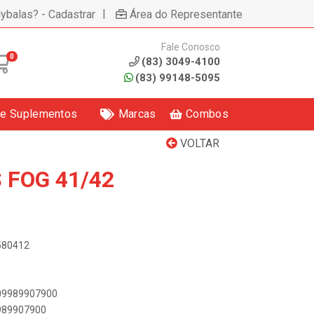
|
lybalas? - Cadastrar
Área do Representante
Fale Conosco
0
(83) 3049-4100
(83) 99148-5095
 e Suplementos
Marcas
Combos
VOLTAR
 FOG 41/42
0580412
909989907900
9989907900