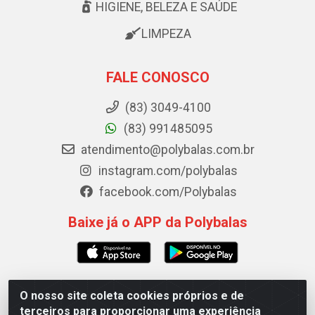
HIGIENE, BELEZA E SAÚDE
LIMPEZA
FALE CONOSCO
(83) 3049-4100
(83) 991485095
atendimento@polybalas.com.br
instagram.com/polybalas
facebook.com/Polybalas
Baixe já o APP da Polybalas
O nosso site coleta cookies próprios e de
Polybalas - Rua João Miguel de Souza, 173 Galpão B -
terceiros para proporcionar uma experiência