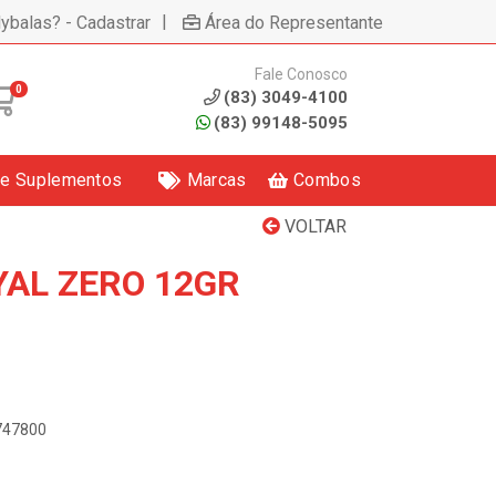
|
lybalas? - Cadastrar
Área do Representante
Fale Conosco
0
(83) 3049-4100
(83) 99148-5095
 e Suplementos
Marcas
Combos
VOLTAR
YAL ZERO 12GR
5747800