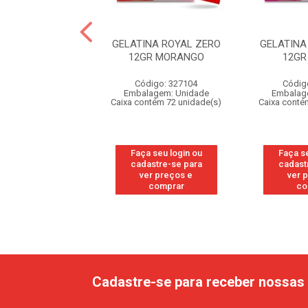
ATINA ROYAL
GELATINA ROYAL ZERO
GELATINA
UNX25G UVA
12GR MORANGO
12GR
ódigo: 8355
Código: 327104
Códig
agem: Unidade
Embalagem: Unidade
Embalag
ntém 6 unidade(s)
Caixa contém 72 unidade(s)
Caixa conté
 seu login ou
Faça seu login ou
Faça se
astre-se para
cadastre-se para
cadast
er preços e
ver preços e
ver 
comprar
comprar
co
Cadastre-se para receber nossas 