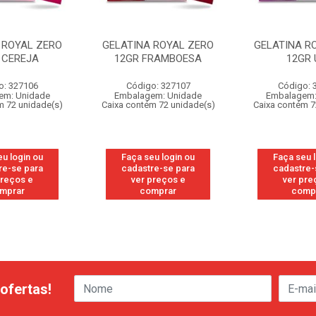
 ROYAL ZERO
GELATINA ROYAL ZERO
GELATINA R
 CEREJA
12GR FRAMBOESA
12GR 
o: 327106
Código: 327107
Código: 
em: Unidade
Embalagem: Unidade
Embalagem:
m 72 unidade(s)
Caixa contém 72 unidade(s)
Caixa contém 7
u login ou
Faça seu login ou
Faça seu 
re-se para
cadastre-se para
cadastre-
preços e
ver preços e
ver pre
mprar
comprar
comp
ofertas!