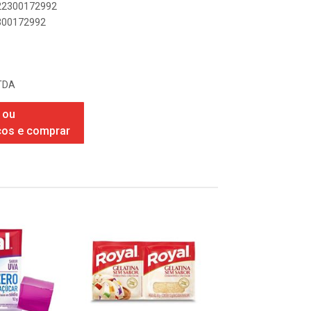
622300172992
2300172992
TDA
 ou
ços e comprar