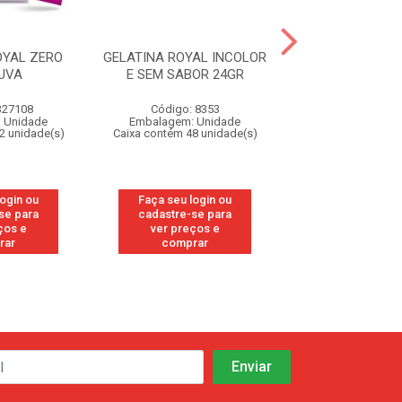
OYAL ZERO
GELATINA ROYAL INCOLOR
GELATINA R
UVA
E SEM SABOR 24GR
15UNX25G FR
327108
Código: 8353
Código: 20
 Unidade
Embalagem: Unidade
Embalagem: U
2 unidade(s)
Caixa contém 48 unidade(s)
Caixa contém 6 u
login ou
Faça seu login ou
Faça seu log
se para
cadastre-se para
cadastre-se 
ços e
ver preços e
ver preços
rar
comprar
comprar