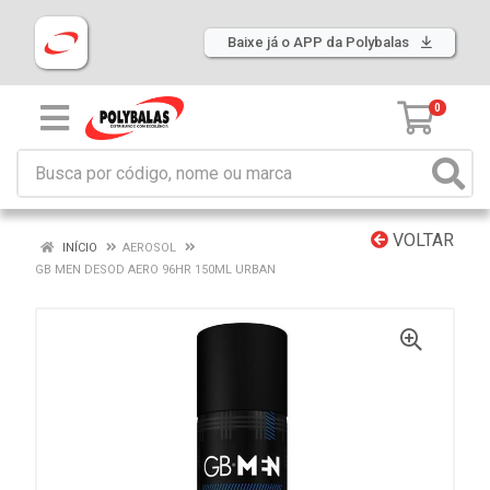
Baixe já o APP da Polybalas
0
VOLTAR
INÍCIO
AEROSOL
GB MEN DESOD AERO 96HR 150ML URBAN