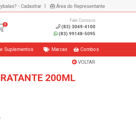
|
lybalas? - Cadastrar
Área do Representante
Fale Conosco
0
(83) 3049-4100
(83) 99148-5095
 e Suplementos
Marcas
Combos
VOLTAR
DRATANTE 200ML
6