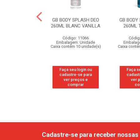
400ML SOFT MILK
GB BODY SPLASH DEO
GB BODY
260ML BLANC VANILLA
260ML 
digo: 203572
Código: 11066
Códig
agem: Unidade
Embalagem: Unidade
Embalag
ntém 12 unidade(s)
Caixa contém 10 unidade(s)
Caixa conté
 seu login ou
Faça seu login ou
Faça s
astre-se para
cadastre-se para
cadast
er preços e
ver preços e
ver 
comprar
comprar
co
Cadastre-se para receber nossas 