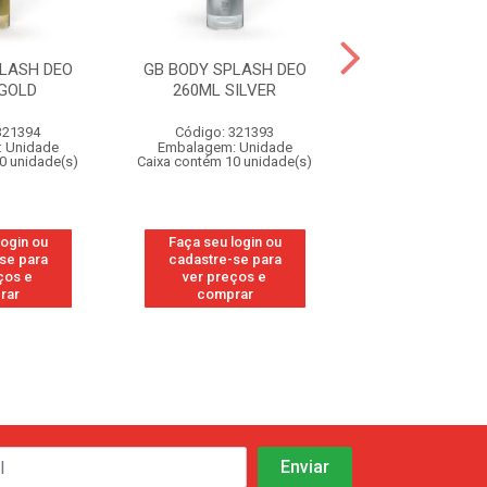
LASH DEO
GB BODY SPLASH DEO
GB BODY SPLA
 GOLD
260ML SILVER
260ML BL
321394
Código: 321393
Código: 11
 Unidade
Embalagem: Unidade
Embalagem: U
0 unidade(s)
Caixa contém 10 unidade(s)
Caixa contém 10 u
login ou
Faça seu login ou
Faça seu log
se para
cadastre-se para
cadastre-se
ços e
ver preços e
ver preços
rar
comprar
compra