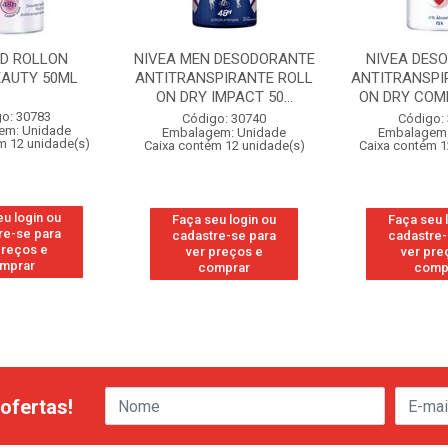
OD ROLLON
NIVEA MEN DESODORANTE
NIVEA DES
EAUTY 50ML
ANTITRANSPIRANTE ROLL
ANTITRANSPI
ON DRY IMPACT 50...
ON DRY COM
o: 30783
Código: 30740
Código:
em: Unidade
Embalagem: Unidade
Embalagem:
m 12 unidade(s)
Caixa contém 12 unidade(s)
Caixa contém 1
eu login ou
Faça seu login ou
Faça seu 
re-se para
cadastre-se para
cadastre-
preços e
ver preços e
ver pre
mprar
comprar
comp
ofertas!