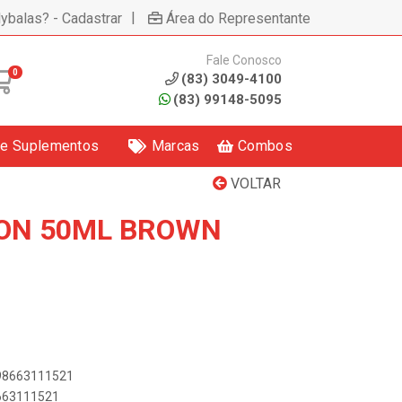
|
lybalas? - Cadastrar
Área do Representante
Fale Conosco
0
(83) 3049-4100
(83) 99148-5095
 e Suplementos
Marcas
Combos
VOLTAR
 ON 50ML BROWN
1
898663111521
8663111521