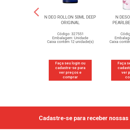
 ROLL ON PROMO
N DEO ROLLON 50ML DEEP
N DES
0% 2UN CLASSI
ORIGINAL
PEARLB
ódigo: 9661
Código: 327551
Códig
agem: Unidade
Embalagem: Unidade
Embalag
ntém 6 unidade(s)
Caixa contém 12 unidade(s)
Caixa conté
 seu login ou
Faça seu login ou
Faça s
astre-se para
cadastre-se para
cadast
er preços e
ver preços e
ver 
comprar
comprar
co
Cadastre-se para receber nossas 