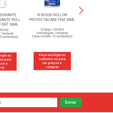
ODORANTE
N DESOD ROLLON
N DEO ROLLO
RANTE ROLL
PROTECT&CARE FEM 50ML
DEFENDE HIAL
FORT 50ML
Código: 232424
Código: 32
 30732
Embalagem: Unidade
Embalagem: U
 Unidade
Caixa contém 12 unidade(s)
Caixa contém 12 u
2 unidade(s)
Faça seu login ou
Faça seu log
login ou
cadastre-se para
cadastre-se
se para
ver preços e
ver preços
ços e
comprar
compra
rar