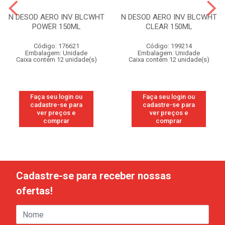
N DESOD AERO INV BLCWHT
N DESOD AERO INV BLCWHT
POWER 150ML
CLEAR 150ML
Código: 176621
Código: 199214
Embalagem: Unidade
Embalagem: Unidade
Caixa contém 12 unidade(s)
Caixa contém 12 unidade(s)
Faça seu login ou
Faça seu login ou
cadastre-se para
cadastre-se para
ver preços e
ver preços e
comprar
comprar
Cadastre-se para receber nossas
ofertas!