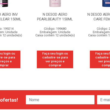
D AERO INV
N DESOD AERO
N DESOD AE
CLEAR 150ML
PEARLBEAUTY 150ML
CARE FE
o: 199214
Código: 199680
Código: 
em: Unidade
Embalagem: Unidade
Embalagem:
m 12 unidade(s)
Caixa contém 12 unidade(s)
Caixa contém 1
eu login ou
Faça seu login ou
Faça seu 
re-se para
cadastre-se para
cadastre-
preços e
ver preços e
ver pre
mprar
comprar
comp
ofertas!