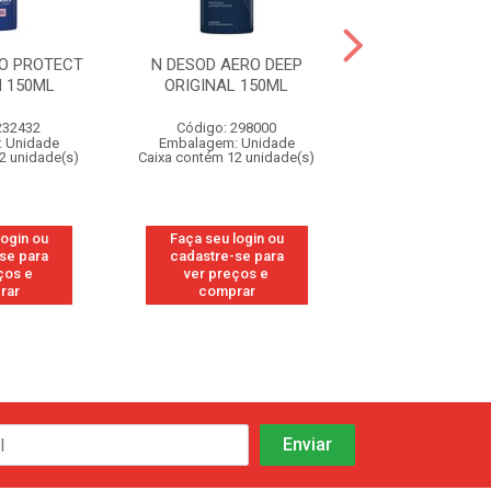
RO PROTECT
N DESOD AERO DEEP
N DESOD A
M 150ML
ORIGINAL 150ML
DRYIMPACT 
232432
Código: 298000
Código: 30
 Unidade
Embalagem: Unidade
Embalagem: U
2 unidade(s)
Caixa contém 12 unidade(s)
Caixa contém 12 u
login ou
Faça seu login ou
Faça seu log
se para
cadastre-se para
cadastre-se
ços e
ver preços e
ver preços
rar
comprar
compra