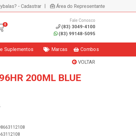
|
lybalas? - Cadastrar
Área do Representante
Fale Conosco
0
(83) 3049-4100
(83) 99148-5095
 e Suplementos
Marcas
Combos
VOLTAR
 96HR 200ML BLUE
4
898663112108
8663112108