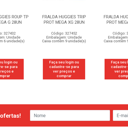
GGIES ROUP TP
FRALDA HUGGIES TRIP
FRALDA HUG
EGA G 28UN
PROT MEGA XG 28UN
PROT MEGA
o: 327432
Código: 327452
Código: 
em: Unidade
Embalagem: Unidade
Embalagem:
ém 6 unidade(s)
Caixa contém 9 unidade(s)
Caixa contém 
eu login ou
Faça seu login ou
Faça seu 
re-se para
cadastre-se para
cadastre-
preços e
ver preços e
ver pre
mprar
comprar
comp
ofertas!