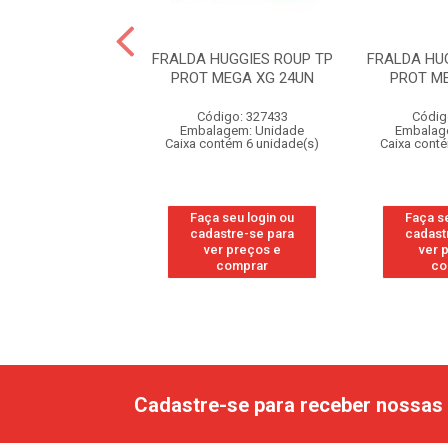
HUGGIES ROUP TP
FRALDA HUGGIES ROUP TP
FRALDA HU
INHO M 18UN
PROT MEGA XG 24UN
PROT M
digo: 329095
Código: 327433
Códig
agem: Unidade
Embalagem: Unidade
Embalag
ntém 9 unidade(s)
Caixa contém 6 unidade(s)
Caixa cont
 seu login ou
Faça seu login ou
Faça s
astre-se para
cadastre-se para
cadast
er preços e
ver preços e
ver 
comprar
comprar
co
Cadastre-se para receber nossas 