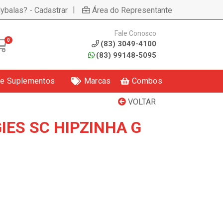
|
lybalas? - Cadastrar
Área do Representante
Fale Conosco
0
(83) 3049-4100
(83) 99148-5095
 e Suplementos
Marcas
Combos
VOLTAR
IES SC HIPZINHA G