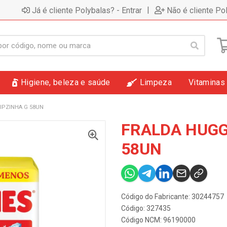
|
Já é cliente Polybalas? - Entrar
Não é cliente Po
Higiene, beleza e saúde
Limpeza
Vitaminas
IPZINHA G 58UN
FRALDA HUGG
58UN
Código do Fabricante: 30244757
Código: 327435
Código NCM: 96190000