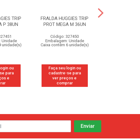
GIES TRIP
FRALDA HUGGIES TRIP
FRALDA HUGGI
 P 38UN
PROT MEGA M 36UN
PROT MEGA G
327451
Código: 327450
Código: 32
 Unidade
Embalagem: Unidade
Embalagem: U
9 unidade(s)
Caixa contém 6 unidade(s)
Caixa contém 9 u
login ou
Faça seu login ou
Faça seu log
se para
cadastre-se para
cadastre-se
ços e
ver preços e
ver preços
rar
comprar
compra