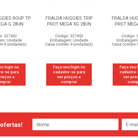
GGIES ROUP TP
FRALDA HUGGIES TRIP
FRALDA HUG
EGA G 28UN
PROT MEGA XG 28UN
PROT MEGA
o: 327432
Código: 327452
Código: 
em: Unidade
Embalagem: Unidade
Embalagem:
ém 6 unidade(s)
Caixa contém 9 unidade(s)
Caixa contém 
eu login ou
Faça seu login ou
Faça seu 
re-se para
cadastre-se para
cadastre-
preços e
ver preços e
ver pre
mprar
comprar
comp
ofertas!