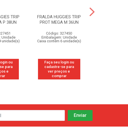
GIES TRIP
FRALDA HUGGIES TRIP
FRALDA HUGGI
 P 38UN
PROT MEGA M 36UN
PROT MEGA G
327451
Código: 327450
Código: 32
 Unidade
Embalagem: Unidade
Embalagem: U
9 unidade(s)
Caixa contém 6 unidade(s)
Caixa contém 9 u
login ou
Faça seu login ou
Faça seu log
se para
cadastre-se para
cadastre-se
ços e
ver preços e
ver preços
rar
comprar
compra