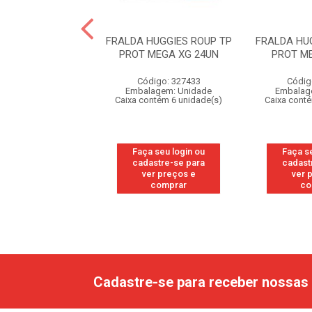
A FOFURA BABY
FRALDA HUGGIES ROUP TP
FRALDA HU
ICO XXG 16UN
PROT MEGA XG 24UN
PROT M
digo: 330969
Código: 327433
Códig
agem: Unidade
Embalagem: Unidade
Embalag
ntém 8 unidade(s)
Caixa contém 6 unidade(s)
Caixa cont
 seu login ou
Faça seu login ou
Faça s
astre-se para
cadastre-se para
cadast
er preços e
ver preços e
ver 
comprar
comprar
co
Cadastre-se para receber nossas 