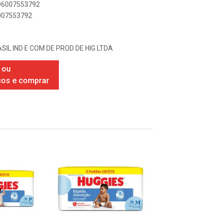
896007553792
6007553792
SIL IND E COM DE PROD DE HIG LTDA
 ou
ços e comprar