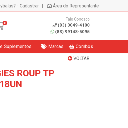
|
lybalas? - Cadastrar
Área do Representante
Fale Conosco
0
(83) 3049-4100
(83) 99148-5095
 e Suplementos
Marcas
Combos
VOLTAR
IES ROUP TP
 18UN