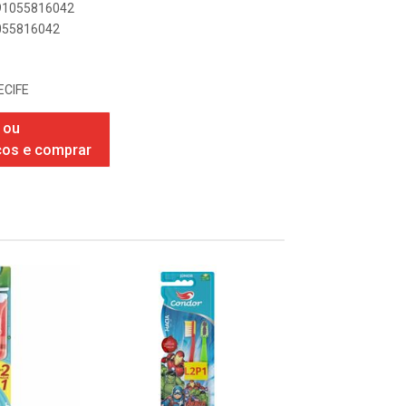
891055816042
1055816042
ECIFE
 ou
ços e comprar