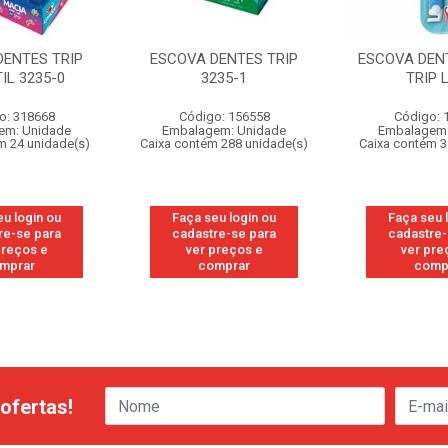
DENTES TRIP
ESCOVA DENTES TRIP
ESCOVA DENT
IL 3235-0
3235-1
TRIP 
o: 318668
Código: 156558
Código: 
em: Unidade
Embalagem: Unidade
Embalagem:
m 24 unidade(s)
Caixa contém 288 unidade(s)
Caixa contém 3
eu login ou
Faça seu login ou
Faça seu 
re-se para
cadastre-se para
cadastre-
preços e
ver preços e
ver pre
mprar
comprar
comp
ofertas!