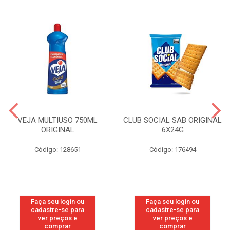
VEJA MULTIUSO 750ML
CLUB SOCIAL SAB ORIGINAL
ORIGINAL
6X24G
Código: 128651
Código: 176494
Faça seu login ou
Faça seu login ou
cadastre-se para
cadastre-se para
ver preços e
ver preços e
comprar
comprar