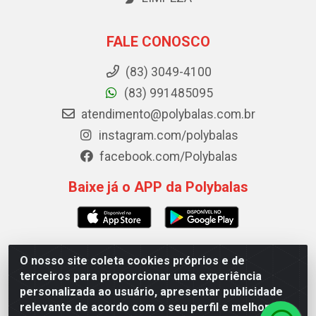
FALE CONOSCO
(83) 3049-4100
(83) 991485095
atendimento@polybalas.com.br
instagram.com/polybalas
facebook.com/Polybalas
Baixe já o APP da Polybalas
O nosso site coleta cookies próprios e de
Polybalas - Rua João Miguel de Souza, 173 Galpão B -
terceiros para proporcionar uma experiência
Ernesto Geisel, João Pessoa/PB - CEP 58.075-075 - CNPJ
personalizada ao usuário, apresentar publicidade
00.909.327/0002-61
relevante de acordo com o seu perfil e melhorar a