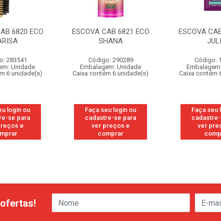
AB 6820 ECO
ESCOVA CAB 6821 ECO
ESCOVA CAB
ARISA
SHANA
JUL
o: 283541
Código: 290289
Código: 
em: Unidade
Embalagem: Unidade
Embalagem:
ém 6 unidade(s)
Caixa contém 6 unidade(s)
Caixa contém 
eu login ou
Faça seu login ou
Faça seu 
re-se para
cadastre-se para
cadastre-
preços e
ver preços e
ver pre
mprar
comprar
comp
ofertas!