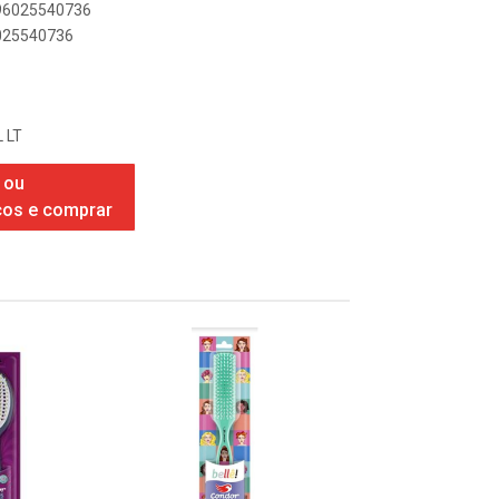
896025540736
6025540736
 LT
 ou
ços e comprar