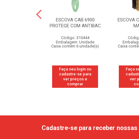
VA CAB 6893
ESCOVA CAB 6900
ESCOVA C
QUETE URS
PROTEGE COM ANTIBAC
M
RINHOSOS
Código: 310444
Códig
digo: 328237
Embalagem: Unidade
Embalag
agem: Unidade
Caixa contém 6 unidade(s)
Caixa cont
ntém 6 unidade(s)
Faça seu login ou
Faça s
 seu login ou
cadastre-se para
cadast
astre-se para
ver preços e
ver 
er preços e
comprar
co
comprar
Cadastre-se para receber nossas 