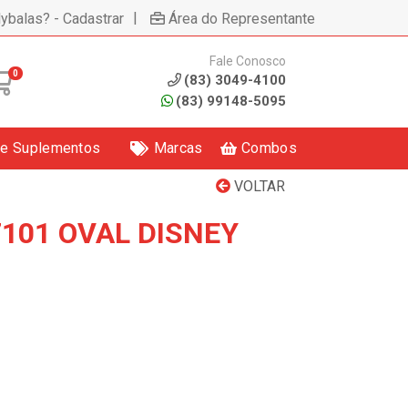
|
lybalas? - Cadastrar
Área do Representante
Fale Conosco
0
(83) 3049-4100
(83) 99148-5095
 e Suplementos
Marcas
Combos
VOLTAR
7101 OVAL DISNEY