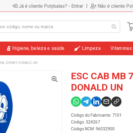
|
Já é cliente Polybalas? - Entrar
Não é cliente Po
Higiene, beleza e saúde
Limpeza
Vitaminas
OVAL DISNEY DONALD UN
ESC CAB MB 
DONALD UN
Código do Fabricante: 7101
Código: 324267
Código NCM: 96032900