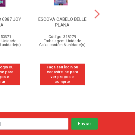
 6887 JOY
ESCOVA CABELO BELLE
ESCOVA CABEL
IA
PLANA
OVAL
150371
Código: 318279
Código: 31
 Unidade
Embalagem: Unidade
Embalagem: U
6 unidade(s)
Caixa contém 6 unidade(s)
Caixa contém 6 u
login ou
Faça seu login ou
Faça seu log
se para
cadastre-se para
cadastre-se
ços e
ver preços e
ver preços
rar
comprar
compra