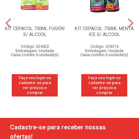
KIT CEPACOL 750ML FUSION
KIT CEPACOL 750ML MENTA
S/ ALCOOL
ICE S/ ALCOOL
Código: 324422
Código: 324315
Embalagem: Unidade
Embalagem: Unidade
Caixa contém 6 unidade(s)
Caixa contém 6 unidade(s)
Faça seu login ou
Faça seu login ou
cadastre-se para
cadastre-se para
ver preços e
ver preços e
comprar
comprar
Cadastre-se para receber nossas
ofertas!