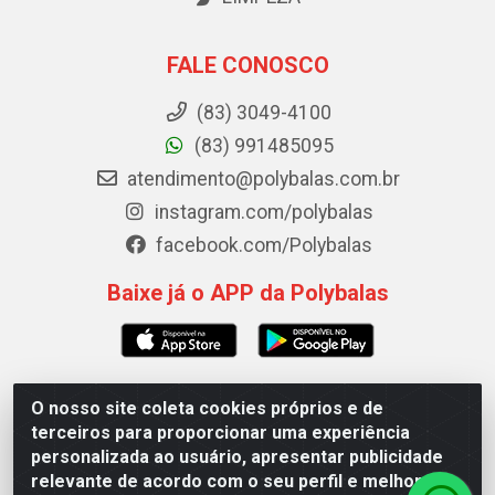
FALE CONOSCO
(83) 3049-4100
(83) 991485095
atendimento@polybalas.com.br
instagram.com/polybalas
facebook.com/Polybalas
Baixe já o APP da Polybalas
O nosso site coleta cookies próprios e de
Polybalas - Rua João Miguel de Souza, 173 Galpão B -
terceiros para proporcionar uma experiência
Ernesto Geisel, João Pessoa/PB - CEP 58.075-075 - CNPJ
personalizada ao usuário, apresentar publicidade
00.909.327/0002-61
relevante de acordo com o seu perfil e melhorar a