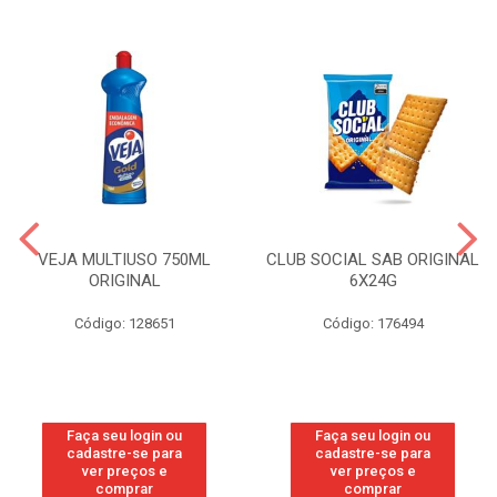
VEJA MULTIUSO 750ML
CLUB SOCIAL SAB ORIGINAL
ORIGINAL
6X24G
Código: 128651
Código: 176494
Faça seu login ou
Faça seu login ou
cadastre-se para
cadastre-se para
ver preços e
ver preços e
comprar
comprar