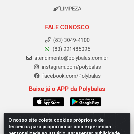
LIMPEZA
FALE CONOSCO
(83) 3049-4100
(83) 991485095
atendimento@polybalas.com.br
instagram.com/polybalas
facebook.com/Polybalas
Baixe já o APP da Polybalas
O nosso site coleta cookies próprios e de
Polybalas - Rua João Miguel de Souza, 173 Galpão B -
terceiros para proporcionar uma experiência
Ernesto Geisel, João Pessoa/PB - CEP 58.075-075 -
personalizada ao usuário, apresentar publicidade