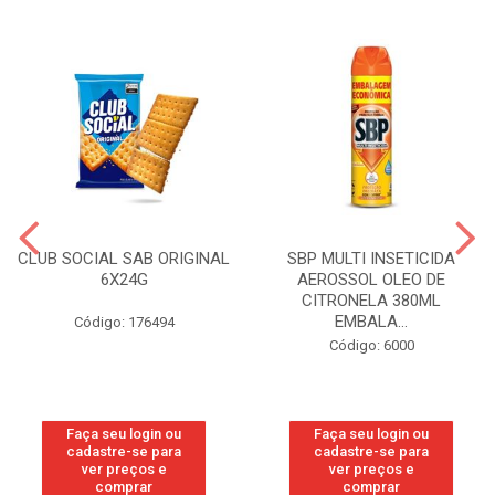
CLUB SOCIAL SAB ORIGINAL
SBP MULTI INSETICIDA
6X24G
AEROSSOL OLEO DE
CITRONELA 380ML
EMBALA...
Código: 176494
Código: 6000
Faça seu login ou
Faça seu login ou
cadastre-se para
cadastre-se para
ver preços e
ver preços e
comprar
comprar