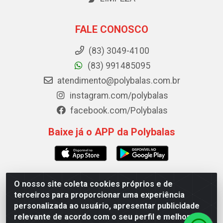
FALE CONOSCO
(83) 3049-4100
(83) 991485095
atendimento@polybalas.com.br
instagram.com/polybalas
facebook.com/Polybalas
Baixe já o APP da Polybalas
O nosso site coleta cookies próprios e de
Polybalas - Rua João Miguel de Souza, 173 Galpão B -
terceiros para proporcionar uma experiência
Ernesto Geisel, João Pessoa/PB - CEP 58.075-075 - CNPJ
personalizada ao usuário, apresentar publicidade
00.909.327/0002-61
relevante de acordo com o seu perfil e melhorar a