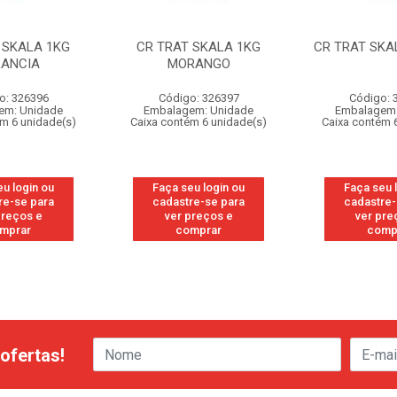
 SKALA 1KG
CR TRAT SKALA 1KG
CR TRAT SKA
LANCIA
MORANGO
o: 326396
Código: 326397
Código: 
em: Unidade
Embalagem: Unidade
Embalagem:
ém 6 unidade(s)
Caixa contém 6 unidade(s)
Caixa contém 
eu login ou
Faça seu login ou
Faça seu 
re-se para
cadastre-se para
cadastre-
preços e
ver preços e
ver pre
mprar
comprar
comp
ofertas!