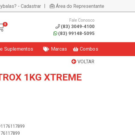
|
lybalas? - Cadastrar
Área do Representante
Fale Conosco
0
(83) 3049-4100
(83) 99148-5095
 e Suplementos
Marcas
Combos
VOLTAR
TROX 1KG XTREME
891176117899
1176117899