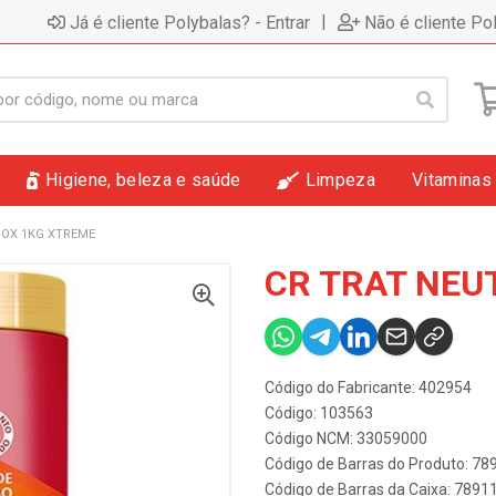
|
Já é cliente Polybalas? - Entrar
Não é cliente Po
Higiene, beleza e saúde
Limpeza
Vitaminas
ROX 1KG XTREME
CR TRAT NEU
Código do Fabricante: 402954
Código: 103563
Código NCM: 33059000
Código de Barras do Produto: 7
Código de Barras da Caixa: 789