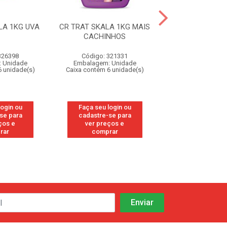
LA 1KG UVA
CR TRAT SKALA 1KG MAIS
CR TRAT SKALA 
CACHINHOS
CRESPINHOS
326398
Código: 321331
Código: 32
 Unidade
Embalagem: Unidade
Embalagem: U
6 unidade(s)
Caixa contém 6 unidade(s)
Caixa contém 6 u
login ou
Faça seu login ou
Faça seu log
se para
cadastre-se para
cadastre-se
ços e
ver preços e
ver preços
rar
comprar
compra