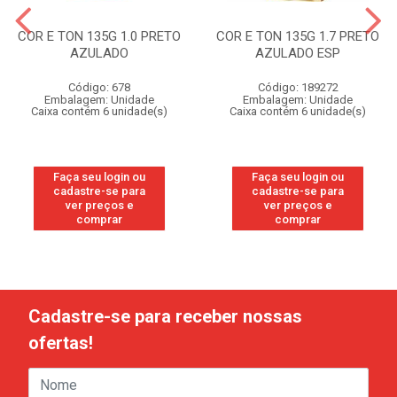
COR E TON 135G 1.0 PRETO
COR E TON 135G 1.7 PRETO
AZULADO
AZULADO ESP
Código: 678
Código: 189272
Embalagem: Unidade
Embalagem: Unidade
Caixa contém 6 unidade(s)
Caixa contém 6 unidade(s)
Faça seu login ou
Faça seu login ou
cadastre-se para
cadastre-se para
ver preços e
ver preços e
comprar
comprar
Cadastre-se para receber nossas
ofertas!