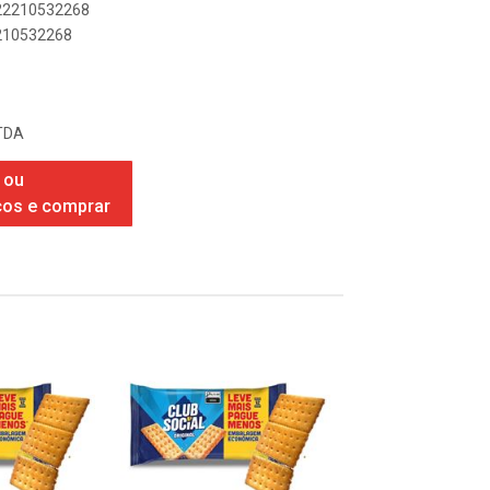
622210532268
2210532268
TDA
 ou
ços e comprar