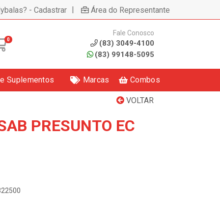
|
lybalas? - Cadastrar
Área do Representante
Fale Conosco
0
(83) 3049-4100
(83) 99148-5095
 e Suplementos
Marcas
Combos
VOLTAR
 SAB PRESUNTO EC
5322500