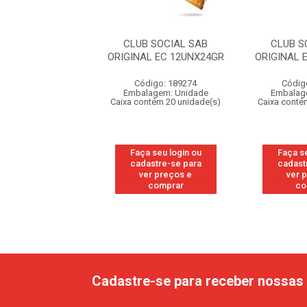
 SOCIAL SAB
CLUB SOCIAL SAB
CLUB S
L EC 12UNX24GR
ORIGINAL EC 12UNX24GR
ORIGINAL 
digo: 189274
Código: 189274
Códig
agem: Unidade
Embalagem: Unidade
Embalag
ntém 20 unidade(s)
Caixa contém 20 unidade(s)
Caixa conté
 seu login ou
Faça seu login ou
Faça se
astre-se para
cadastre-se para
cadast
er preços e
ver preços e
ver 
comprar
comprar
co
Cadastre-se para receber nossas 