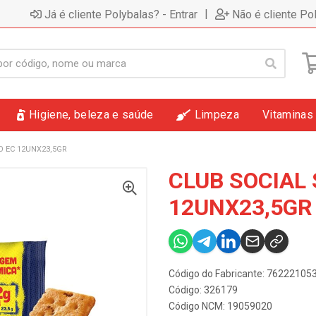
|
Já é cliente Polybalas? - Entrar
Não é cliente Po
Higiene, beleza e saúde
Limpeza
Vitaminas
O EC 12UNX23,5GR
CLUB SOCIAL
12UNX23,5GR
Código do Fabricante: 7622210
Código: 326179
Código NCM: 19059020