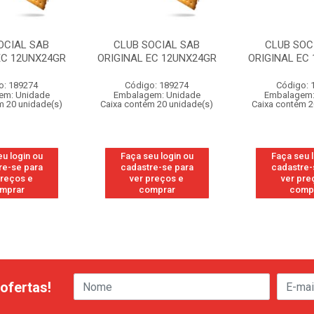
OCIAL SAB
CLUB SOCIAL SAB
CLUB SOC
EC 12UNX24GR
ORIGINAL EC 12UNX24GR
ORIGINAL EC
o: 189274
Código: 189274
Código: 
em: Unidade
Embalagem: Unidade
Embalagem:
m 20 unidade(s)
Caixa contém 20 unidade(s)
Caixa contém 2
u login ou
Faça seu login ou
Faça seu 
re-se para
cadastre-se para
cadastre-
preços e
ver preços e
ver pre
mprar
comprar
comp
ofertas!