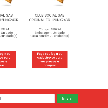
IAL SAB
CLUB SOCIAL SAB
CLUB SOCIA
 12UNX24GR
ORIGINAL EC 12UNX24GR
ORIGINAL EC 1
189274
Código: 189274
Código: 189
 Unidade
Embalagem: Unidade
Embalagem: U
0 unidade(s)
Caixa contém 20 unidade(s)
Caixa contém 20 u
login ou
Faça seu login ou
Faça seu log
se para
cadastre-se para
cadastre-se 
ços e
ver preços e
ver preços
rar
comprar
comprar