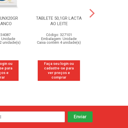
0UNX20GR
TABLETE 50,1GR LACTA
TABLETE 21UN
RANCO
AO LEITE
LAKA
234087
Código: 327101
Código: 327
 Unidade
Embalagem: Unidade
Embalagem: U
2 unidade(s)
Caixa contém 4 unidade(s)
Caixa contém 4 u
login ou
Faça seu login ou
Faça seu log
se para
cadastre-se para
cadastre-se 
ços e
ver preços e
ver preços
rar
comprar
comprar