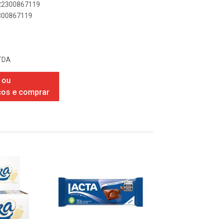
622300867119
2300867119
TDA
 ou
ços e comprar