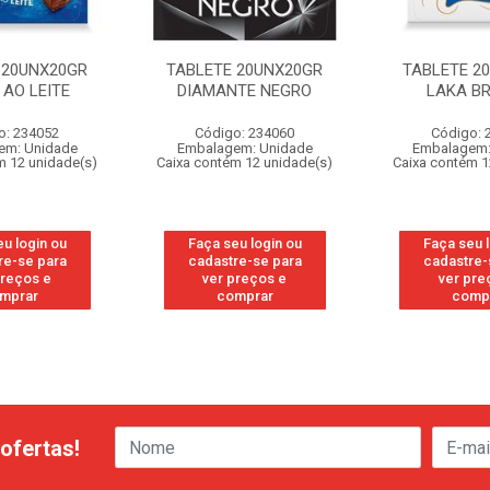
 20UNX20GR
TABLETE 20UNX20GR
TABLETE 2
 AO LEITE
DIAMANTE NEGRO
LAKA B
o: 234052
Código: 234060
Código: 
em: Unidade
Embalagem: Unidade
Embalagem:
m 12 unidade(s)
Caixa contém 12 unidade(s)
Caixa contém 1
u login ou
Faça seu login ou
Faça seu 
re-se para
cadastre-se para
cadastre-
preços e
ver preços e
ver pre
mprar
comprar
comp
ofertas!