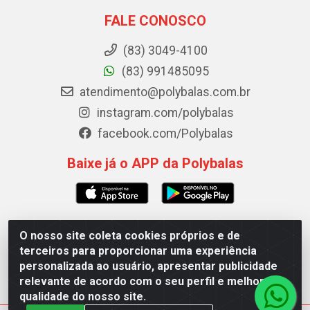
FALE CONOSCO
(83) 3049-4100
(83) 991485095
atendimento@polybalas.com.br
instagram.com/polybalas
facebook.com/Polybalas
Baixe já o APP da Polybalas
O nosso site coleta cookies próprios e de
Polybalas - Rua João Miguel de Souza, 173 Galpão B -
terceiros para proporcionar uma experiência
Ernesto Geisel, João Pessoa/PB - CEP 58.075-075 - CNPJ
personalizada ao usuário, apresentar publicidade
00.909.327/0002-61
relevante de acordo com o seu perfil e melhorar a
qualidade do nosso site.