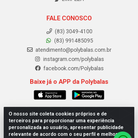
FALE CONOSCO
(83) 3049-4100
(83) 991485095
atendimento@polybalas.com.br
instagram.com/polybalas
facebook.com/Polybalas
Baixe já o APP da Polybalas
O nosso site coleta cookies próprios e de
Polybalas - Rua João Miguel de Souza, 173 Galpão B -
terceiros para proporcionar uma experiência
Ernesto Geisel, João Pessoa/PB - CEP 58.075-075 - CNPJ
personalizada ao usuário, apresentar publicidade
00.909.327/0002-61
relevante de acordo com o seu perfil e melhorar a