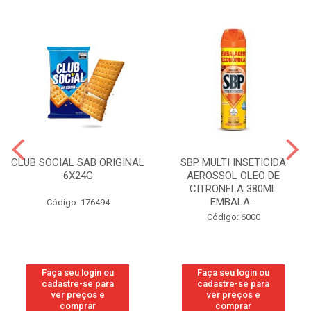
CLUB SOCIAL SAB ORIGINAL
SBP MULTI INSETICIDA
6X24G
AEROSSOL OLEO DE
CITRONELA 380ML
EMBALA...
Código: 176494
Código: 6000
Faça seu login ou
Faça seu login ou
cadastre-se para
cadastre-se para
ver preços e
ver preços e
comprar
comprar