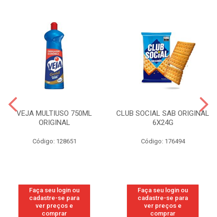
VEJA MULTIUSO 750ML
CLUB SOCIAL SAB ORIGINAL
ORIGINAL
6X24G
Código: 128651
Código: 176494
Faça seu login ou
Faça seu login ou
cadastre-se para
cadastre-se para
ver preços e
ver preços e
comprar
comprar