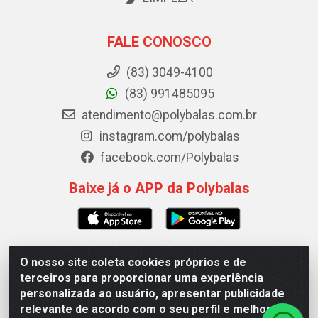
FALE CONOSCO
(83) 3049-4100
(83) 991485095
atendimento@polybalas.com.br
instagram.com/polybalas
facebook.com/Polybalas
Baixe já o APP da Polybalas
O nosso site coleta cookies próprios e de
Polybalas - Rua João Miguel de Souza, 173 Galpão B -
terceiros para proporcionar uma experiência
Ernesto Geisel, João Pessoa/PB - CEP 58.075-075 - CNPJ
personalizada ao usuário, apresentar publicidade
00.909.327/0002-61
relevante de acordo com o seu perfil e melhorar a