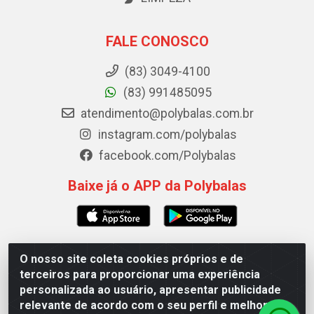
FALE CONOSCO
(83) 3049-4100
(83) 991485095
atendimento@polybalas.com.br
instagram.com/polybalas
facebook.com/Polybalas
Baixe já o APP da Polybalas
O nosso site coleta cookies próprios e de
Polybalas - Rua João Miguel de Souza, 173 Galpão B -
terceiros para proporcionar uma experiência
Ernesto Geisel, João Pessoa/PB - CEP 58.075-075 - CNPJ
personalizada ao usuário, apresentar publicidade
00.909.327/0002-61
relevante de acordo com o seu perfil e melhorar a