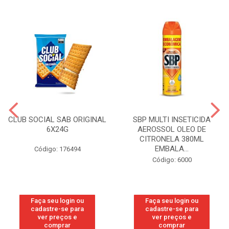
CLUB SOCIAL SAB ORIGINAL
SBP MULTI INSETICIDA
6X24G
AEROSSOL OLEO DE
CITRONELA 380ML
EMBALA...
Código: 176494
Código: 6000
Faça seu login ou
Faça seu login ou
cadastre-se para
cadastre-se para
ver preços e
ver preços e
comprar
comprar