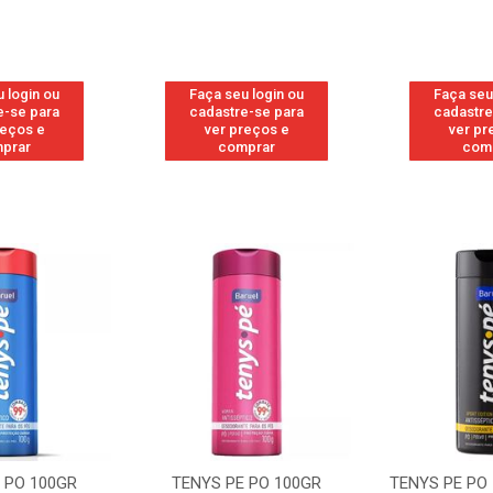
 login ou
Faça seu login ou
Faça seu
e-se para
cadastre-se para
cadastre
reços e
ver preços e
ver pr
prar
comprar
com
 PO 100GR
TENYS PE PO 100GR
TENYS PE PO