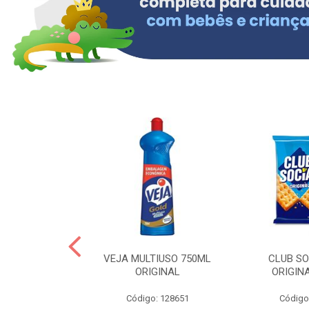
OLLON 50ML
VEJA MULTIUSO 750ML
CLUB SO
 HIALURONICO
ORIGINAL
ORIGIN
: 328158
Código: 128651
Código