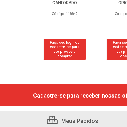
RESH
CANFORADO
ORI
go: 113
Código: 118842
Código
u login ou
Faça seu login ou
Faça seu
e-se para
cadastre-se para
cadastr
reços e
ver preços e
ver p
mprar
comprar
com
Cadastre-se para receber nossas of
Meus Pedidos