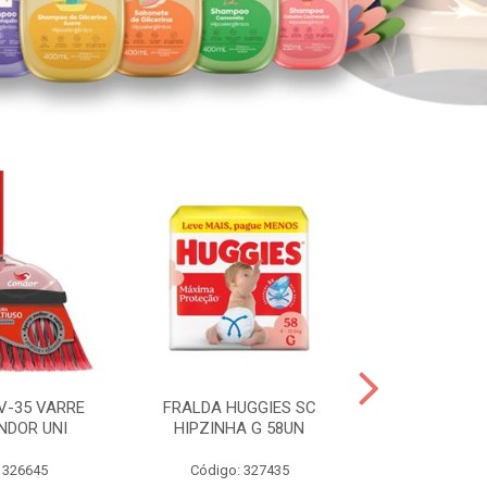
V-35 VARRE
FRALDA HUGGIES SC
H.BRASIL FC 
NDOR UNI
HIPZINHA G 58UN
 326645
Código: 327435
Código: