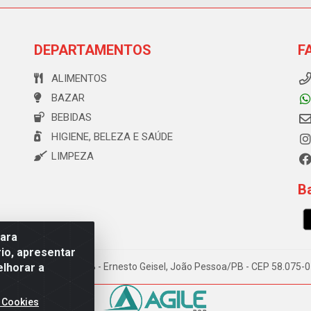
DEPARTAMENTOS
F
ALIMENTOS
BAZAR
BEBIDAS
HIGIENE, BELEZA E SAÚDE
LIMPEZA
Ba
para
io, apresentar
elhorar a
e Souza, 173 Galpão B - Ernesto Geisel, João Pessoa/PB - CEP 58.075
 Cookies