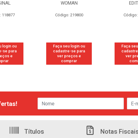
GINAL
WOMAN
EDI
: 118877
Código: 219800
Código:
 login ou
Faça seu login ou
Faça seu
e-se para
cadastre-se para
cadastre
reços e
ver preços e
ver pr
prar
comprar
com
ertas!
Títulos
Notas Fiscai