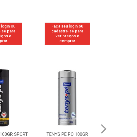
 login ou
Faça seu login ou
Faça seu 
-se para
cadastre-se para
cadastre
eços e
ver preços e
ver pr
prar
comprar
comp
 100GR SPORT
TENYS PE PO 100GR
TENYS PE PO 