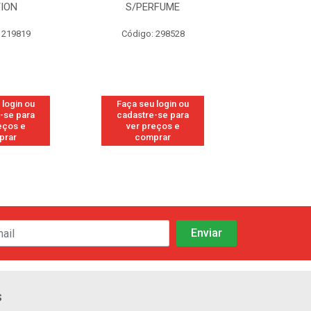
TION
S/PERFUME
FRE
 219819
Código: 298528
Código
 login ou
Faça seu login ou
Faça seu 
-se para
cadastre-se para
cadastre
eços e
ver preços e
ver pr
prar
comprar
comp
s