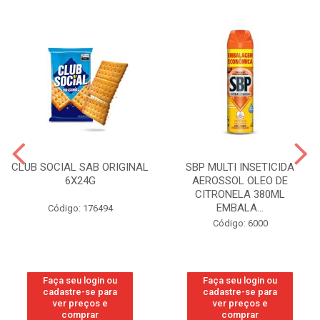
CLUB SOCIAL SAB ORIGINAL
SBP MULTI INSETICIDA
6X24G
AEROSSOL OLEO DE
CITRONELA 380ML
EMBALA...
Código: 176494
Código: 6000
Faça seu login ou
Faça seu login ou
cadastre-se para
cadastre-se para
ver preços e
ver preços e
comprar
comprar