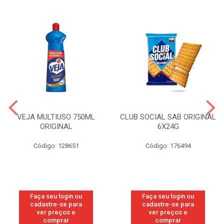
VEJA MULTIUSO 750ML
CLUB SOCIAL SAB ORIGINAL
ORIGINAL
6X24G
Código: 128651
Código: 176494
Faça seu login ou
Faça seu login ou
cadastre-se para
cadastre-se para
ver preços e
ver preços e
comprar
comprar