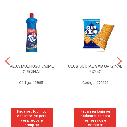
VEJA MULTIUSO 750ML
CLUB SOCIAL SAB ORIGINAL
ORIGINAL
6X24G
Código: 128651
Código: 176494
Faça seu login ou
Faça seu login ou
cadastre-se para
cadastre-se para
ver preços e
ver preços e
comprar
comprar