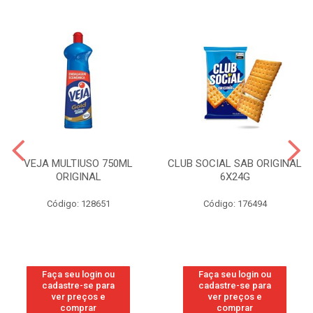
VEJA MULTIUSO 750ML
CLUB SOCIAL SAB ORIGINAL
ORIGINAL
6X24G
Código: 128651
Código: 176494
Faça seu login ou
Faça seu login ou
cadastre-se para
cadastre-se para
ver preços e
ver preços e
comprar
comprar