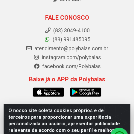
FALE CONOSCO
(83) 3049-4100
(83) 991485095
atendimento@polybalas.com.br
instagram.com/polybalas
facebook.com/Polybalas
Baixe já o APP da Polybalas
O nosso site coleta cookies próprios e de
Polybalas - Rua João Miguel de Souza, 173 Galpão B -
terceiros para proporcionar uma experiência
Ernesto Geisel, João Pessoa/PB - CEP 58.075-075 - CNPJ
personalizada ao usuário, apresentar publicidade
00.909.327/0002-61
relevante de acordo com o seu perfil e melhorar a