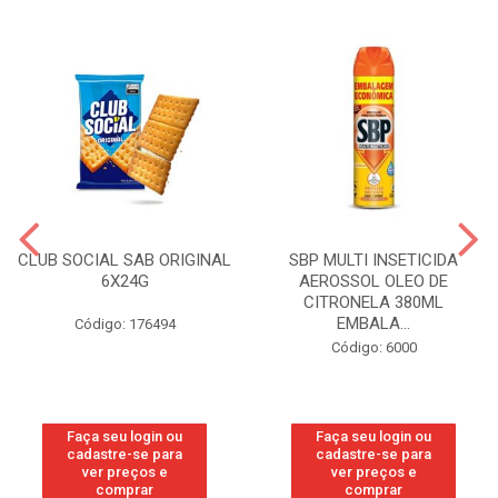
CLUB SOCIAL SAB ORIGINAL
SBP MULTI INSETICIDA
6X24G
AEROSSOL OLEO DE
CITRONELA 380ML
EMBALA...
Código: 176494
Código: 6000
Faça seu login ou
Faça seu login ou
cadastre-se para
cadastre-se para
ver preços e
ver preços e
comprar
comprar