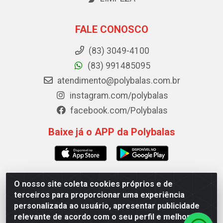
FALE CONOSCO
(83) 3049-4100
(83) 991485095
atendimento@polybalas.com.br
instagram.com/polybalas
facebook.com/Polybalas
Baixe já o APP da Polybalas
O nosso site coleta cookies próprios e de
Polybalas - Rua João Miguel de Souza, 173 Galpão B -
terceiros para proporcionar uma experiência
Ernesto Geisel, João Pessoa/PB - CEP 58.075-075 - CNPJ
personalizada ao usuário, apresentar publicidade
00.909.327/0002-61
relevante de acordo com o seu perfil e melhorar a