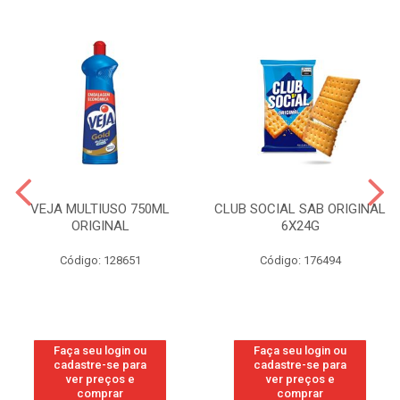
VEJA MULTIUSO 750ML
CLUB SOCIAL SAB ORIGINAL
ORIGINAL
6X24G
Código: 128651
Código: 176494
Faça seu login ou
Faça seu login ou
cadastre-se para
cadastre-se para
ver preços e
ver preços e
comprar
comprar