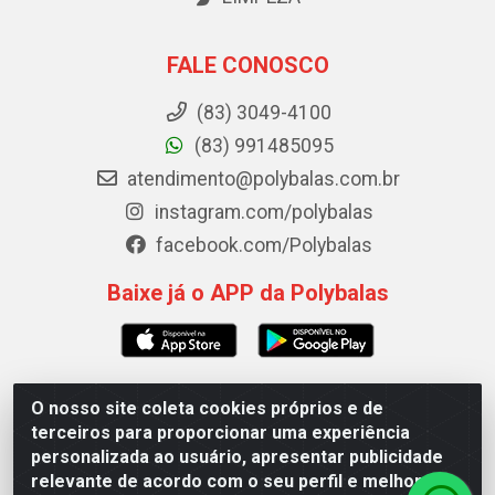
FALE CONOSCO
(83) 3049-4100
(83) 991485095
atendimento@polybalas.com.br
instagram.com/polybalas
facebook.com/Polybalas
Baixe já o APP da Polybalas
O nosso site coleta cookies próprios e de
Polybalas - Rua João Miguel de Souza, 173 Galpão B -
terceiros para proporcionar uma experiência
Ernesto Geisel, João Pessoa/PB - CEP 58.075-075 - CNPJ
personalizada ao usuário, apresentar publicidade
00.909.327/0002-61
relevante de acordo com o seu perfil e melhorar a