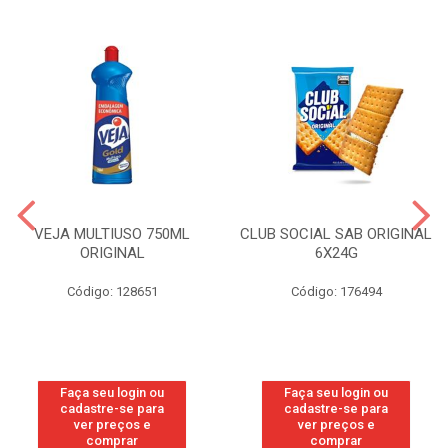
VEJA MULTIUSO 750ML
CLUB SOCIAL SAB ORIGINAL
ORIGINAL
6X24G
Código: 128651
Código: 176494
Faça seu login ou
Faça seu login ou
cadastre-se para
cadastre-se para
ver preços e
ver preços e
comprar
comprar