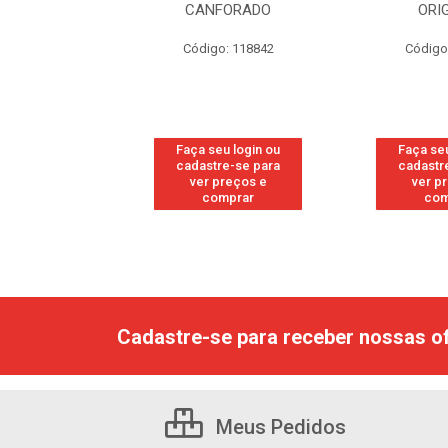
RESH
CANFORADO
ORI
go: 113
Código: 118842
Código
u login ou
Faça seu login ou
Faça seu
e-se para
cadastre-se para
cadastr
reços e
ver preços e
ver p
mprar
comprar
com
Cadastre-se para receber nossas of
Meus Pedidos