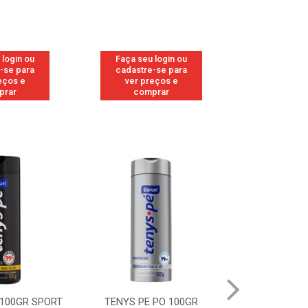
 login ou
Faça seu login ou
Faça seu 
-se para
cadastre-se para
cadastre
eços e
ver preços e
ver pr
prar
comprar
comp
 100GR SPORT
TENYS PE PO 100GR
TENYS PE PO 