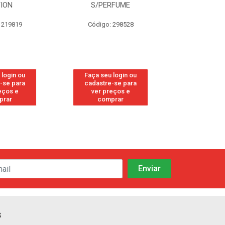
TION
S/PERFUME
FRE
 219819
Código: 298528
Código
 login ou
Faça seu login ou
Faça seu 
-se para
cadastre-se para
cadastre
eços e
ver preços e
ver pr
prar
comprar
comp
s