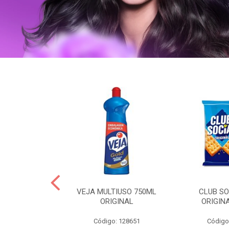
ERO 150ML
VEJA MULTIUSO 750ML
CLUB SO
HIALURONICO
ORIGINAL
ORIGIN
MEN
Código: 128651
Código
: 328153