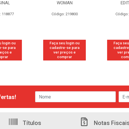
GINAL
WOMAN
EDI
: 118877
Código: 219800
Código:
 login ou
Faça seu login ou
Faça seu
e-se para
cadastre-se para
cadastre
reços e
ver preços e
ver pr
prar
comprar
com
ertas!
Títulos
Notas Fiscai