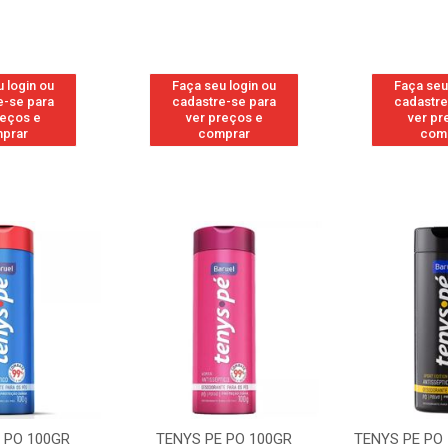
 login ou
Faça seu login ou
Faça seu
e-se para
cadastre-se para
cadastre
reços e
ver preços e
ver pr
prar
comprar
com
 PO 100GR
TENYS PE PO 100GR
TENYS PE PO