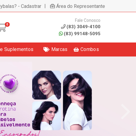
|
lybalas? - Cadastrar
Área do Representante
Fale Conosco
0
(83) 3049-4100
(83) 99148-5095
 e Suplementos
Marcas
Combos