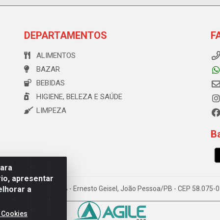
DEPARTAMENTOS
F
ALIMENTOS
BAZAR
BEBIDAS
HIGIENE, BELEZA E SAÚDE
LIMPEZA
Ba
para
io, apresentar
elhorar a
e Souza, 173 Galpão B - Ernesto Geisel, João Pessoa/PB - CEP 58.075
 Cookies