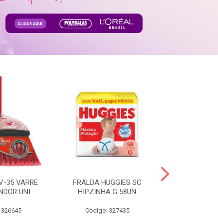
V-35 VARRE
FRALDA HUGGIES SC
H.BRASIL FC 
NDOR UNI
HIPZINHA G 58UN
 326645
Código: 327435
Código: