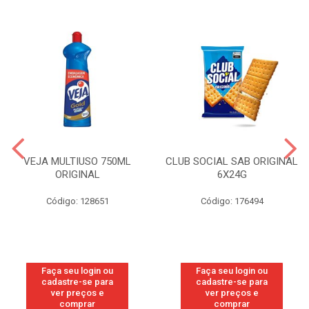
VEJA MULTIUSO 750ML
CLUB SOCIAL SAB ORIGINAL
ORIGINAL
6X24G
Código: 128651
Código: 176494
Faça seu login ou
Faça seu login ou
cadastre-se para
cadastre-se para
ver preços e
ver preços e
comprar
comprar