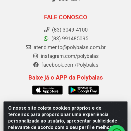
FALE CONOSCO
(83) 3049-4100
(83) 991485095
atendimento@polybalas.com.br
instagram.com/polybalas
facebook.com/Polybalas
Baixe já o APP da Polybalas
O nosso site coleta cookies próprios e de
Polybalas - Rua João Miguel de Souza, 173 Galpão B -
terceiros para proporcionar uma experiência
Ernesto Geisel, João Pessoa/PB - CEP 58.075-075 - CNPJ
personalizada ao usuário, apresentar publicidade
00.909.327/0002-61
relevante de acordo com o seu perfil e melhorar a