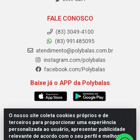
FALE CONOSCO
(83) 3049-4100
(83) 991485095
atendimento@polybalas.com.br
instagram.com/polybalas
facebook.com/Polybalas
Baixe já o APP da Polybalas
O nosso site coleta cookies próprios e de
Polybalas - Rua João Miguel de Souza, 173 Galpão B -
terceiros para proporcionar uma experiência
Ernesto Geisel, João Pessoa/PB - CEP 58.075-075 - CNPJ
personalizada ao usuário, apresentar publicidade
00.909.327/0002-61
relevante de acordo com o seu perfil e melhorar a