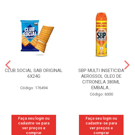
CLUB SOCIAL SAB ORIGINAL
SBP MULTI INSETICIDA
6X24G
AEROSSOL OLEO DE
CITRONELA 380ML
EMBALA...
Código: 176494
Código: 6000
Faça seu login ou
Faça seu login ou
cadastre-se para
cadastre-se para
ver preços e
ver preços e
comprar
comprar