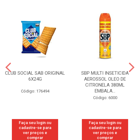
CLUB SOCIAL SAB ORIGINAL
SBP MULTI INSETICIDA
6X24G
AEROSSOL OLEO DE
CITRONELA 380ML
EMBALA...
Código: 176494
Código: 6000
Faça seu login ou
Faça seu login ou
cadastre-se para
cadastre-se para
ver preços e
ver preços e
comprar
comprar