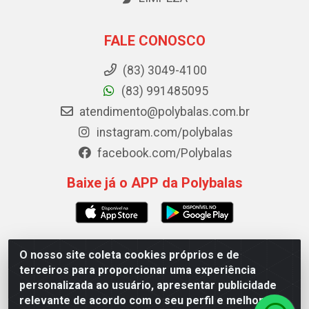
FALE CONOSCO
(83) 3049-4100
(83) 991485095
atendimento@polybalas.com.br
instagram.com/polybalas
facebook.com/Polybalas
Baixe já o APP da Polybalas
O nosso site coleta cookies próprios e de
Polybalas - Rua João Miguel de Souza, 173 Galpão B -
terceiros para proporcionar uma experiência
Ernesto Geisel, João Pessoa/PB - CEP 58.075-075 - CNPJ
personalizada ao usuário, apresentar publicidade
00.909.327/0002-61
relevante de acordo com o seu perfil e melhorar a