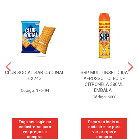
CLUB SOCIAL SAB ORIGINAL
SBP MULTI INSETICIDA
6X24G
AEROSSOL OLEO DE
CITRONELA 380ML
EMBALA...
Código: 176494
Código: 6000
Faça seu login ou
Faça seu login ou
cadastre-se para
cadastre-se para
ver preços e
ver preços e
comprar
comprar