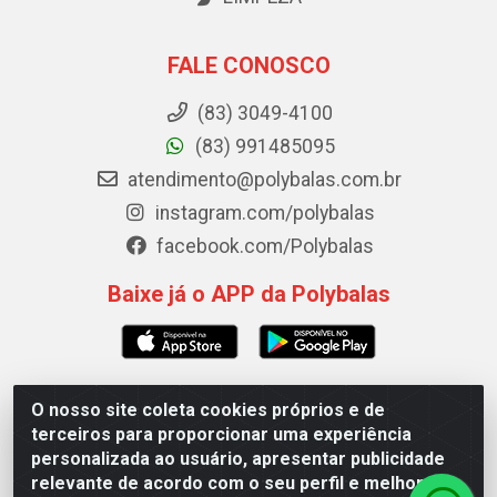
FALE CONOSCO
(83) 3049-4100
(83) 991485095
atendimento@polybalas.com.br
instagram.com/polybalas
facebook.com/Polybalas
Baixe já o APP da Polybalas
O nosso site coleta cookies próprios e de
Polybalas - Rua João Miguel de Souza, 173 Galpão B -
terceiros para proporcionar uma experiência
Ernesto Geisel, João Pessoa/PB - CEP 58.075-075 - CNPJ
personalizada ao usuário, apresentar publicidade
00.909.327/0002-61
relevante de acordo com o seu perfil e melhorar a