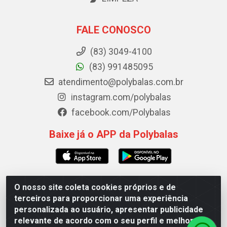
FALE CONOSCO
(83) 3049-4100
(83) 991485095
atendimento@polybalas.com.br
instagram.com/polybalas
facebook.com/Polybalas
Baixe já o APP da Polybalas
O nosso site coleta cookies próprios e de
Polybalas - Rua João Miguel de Souza, 173 Galpão B -
terceiros para proporcionar uma experiência
Ernesto Geisel, João Pessoa/PB - CEP 58.075-075 - CNPJ
personalizada ao usuário, apresentar publicidade
00.909.327/0002-61
relevante de acordo com o seu perfil e melhorar a