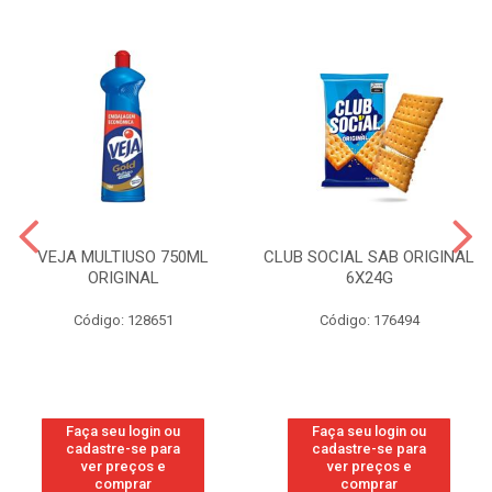
VEJA MULTIUSO 750ML
CLUB SOCIAL SAB ORIGINAL
ORIGINAL
6X24G
Código: 128651
Código: 176494
Faça seu login ou
Faça seu login ou
cadastre-se para
cadastre-se para
ver preços e
ver preços e
comprar
comprar