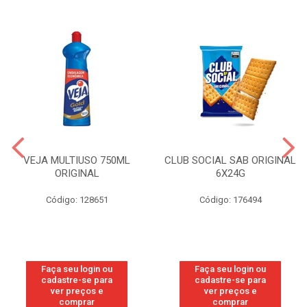
VEJA MULTIUSO 750ML
CLUB SOCIAL SAB ORIGINAL
ORIGINAL
6X24G
Código: 128651
Código: 176494
Faça seu login ou
Faça seu login ou
cadastre-se para
cadastre-se para
ver preços e
ver preços e
comprar
comprar