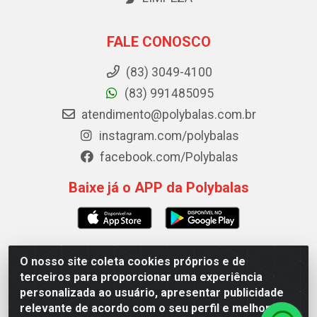
FALE CONOSCO
(83) 3049-4100
(83) 991485095
atendimento@polybalas.com.br
instagram.com/polybalas
facebook.com/Polybalas
Baixe já o APP da Polybalas
O nosso site coleta cookies próprios e de
Polybalas - Rua João Miguel de Souza, 173 Galpão B -
terceiros para proporcionar uma experiência
Ernesto Geisel, João Pessoa/PB - CEP 58.075-075 - CNPJ
personalizada ao usuário, apresentar publicidade
00.909.327/0002-61
relevante de acordo com o seu perfil e melhorar a