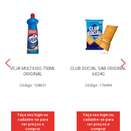
VEJA MULTIUSO 750ML
CLUB SOCIAL SAB ORIGINAL
ORIGINAL
6X24G
Código: 128651
Código: 176494
Faça seu login ou
Faça seu login ou
cadastre-se para
cadastre-se para
ver preços e
ver preços e
comprar
comprar