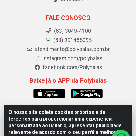
FALE CONOSCO
(83) 3049-4100
(83) 991485095
atendimento@polybalas.com.br
instagram.com/polybalas
facebook.com/Polybalas
Baixe já o APP da Polybalas
O nosso site coleta cookies próprios e de
Polybalas - Rua João Miguel de Souza, 173 Galpão B -
terceiros para proporcionar uma experiência
Ernesto Geisel, João Pessoa/PB - CEP 58.075-075 - CNPJ
personalizada ao usuário, apresentar publicidade
00.909.327/0002-61
relevante de acordo com o seu perfil e melhorar a