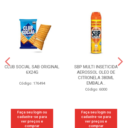
CLUB SOCIAL SAB ORIGINAL
SBP MULTI INSETICIDA
6X24G
AEROSSOL OLEO DE
CITRONELA 380ML
EMBALA...
Código: 176494
Código: 6000
Faça seu login ou
Faça seu login ou
cadastre-se para
cadastre-se para
ver preços e
ver preços e
comprar
comprar