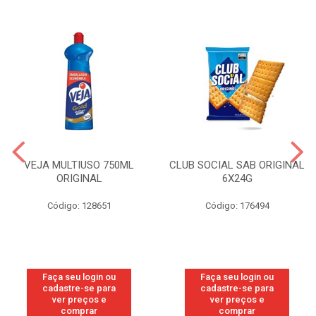
VEJA MULTIUSO 750ML
CLUB SOCIAL SAB ORIGINAL
ORIGINAL
6X24G
Código: 128651
Código: 176494
Faça seu login ou
Faça seu login ou
cadastre-se para
cadastre-se para
ver preços e
ver preços e
comprar
comprar