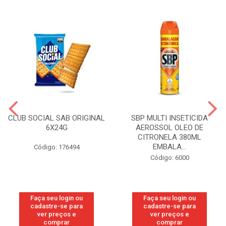
CLUB SOCIAL SAB ORIGINAL
SBP MULTI INSETICIDA
6X24G
AEROSSOL OLEO DE
CITRONELA 380ML
EMBALA...
Código: 176494
Código: 6000
Faça seu login ou
Faça seu login ou
cadastre-se para
cadastre-se para
ver preços e
ver preços e
comprar
comprar