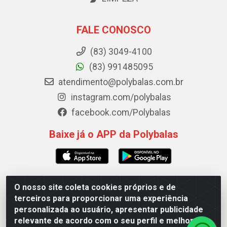
FALE CONOSCO
(83) 3049-4100
(83) 991485095
atendimento@polybalas.com.br
instagram.com/polybalas
facebook.com/Polybalas
Baixe já o APP da Polybalas
O nosso site coleta cookies próprios e de
Polybalas - Rua João Miguel de Souza, 173 Galpão B -
terceiros para proporcionar uma experiência
Ernesto Geisel, João Pessoa/PB - CEP 58.075-075 - CNPJ
personalizada ao usuário, apresentar publicidade
00.909.327/0002-61
relevante de acordo com o seu perfil e melhorar a