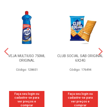
VEJA MULTIUSO 750ML
CLUB SOCIAL SAB ORIGINAL
ORIGINAL
6X24G
Código: 128651
Código: 176494
Faça seu login ou
Faça seu login ou
cadastre-se para
cadastre-se para
ver preços e
ver preços e
comprar
comprar